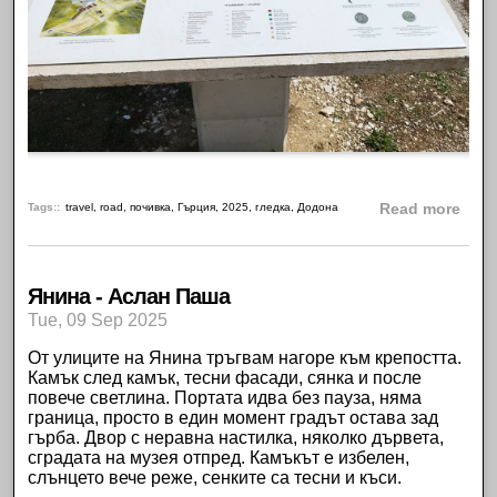
abou
Tags:
travel
,
road
,
почивка
,
Гърция
,
2025
,
гледка
,
Додона
Read more
Янина - Аслан Паша
Tue, 09 Sep 2025
От улиците на
Янина
тръгвам нагоре към
крепостта
.
Камък след камък, тесни фасади, сянка и после
повече светлина. Портата идва без пауза, няма
граница, просто в един момент градът остава зад
гърба. Двор с неравна настилка, няколко дървета,
сградата на музея отпред. Камъкът е избелен,
слънцето вече реже, сенките са тесни и къси.