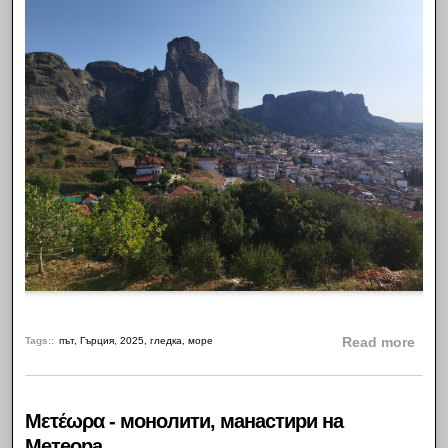
abou
Tags:
път
,
Гърция
,
2025
,
гледка
,
море
Read more
Μετέωρα - монолити, манастири на
Метеора.