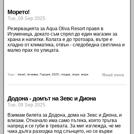
Морето!
Tue, 09 Sep 2025
Резервацията за
Aqua Oliva Resort
правя в
Игуменица
, докато съм спрял до един магазин за
храна и напитки. Колата е до тротоара, вътре е
хладно от климатика, отвън - следобедна светлина и
малко прах по улицата.
abou
Tags:
travel
,
почивка
,
Гърция
,
2025
,
гледка
,
плаж
,
море
Read more
Додона - домът на Зевс и Диона
Tue, 09 Sep 2025
Взимам билета за
Додона, дома на Зевс и Диона
, и
влизам. Отначало има само пътека, която тръгва
напред и се губи в тревата. За миг изглежда, че ме
чака дълга разходка под слънцето, но се върви