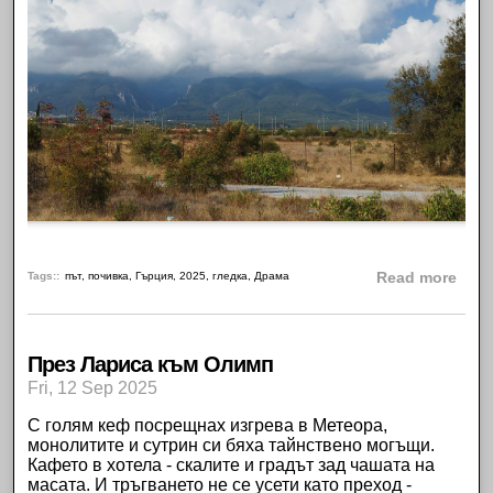
abou
Tags:
път
,
почивка
,
Гърция
,
2025
,
гледка
,
Драма
Read more
През Лариса към Олимп
Fri, 12 Sep 2025
С голям кеф посрещнах изгрева в
Метеора
,
монолитите и сутрин си бяха тайнствено могъщи.
Кафето в хотела - скалите и градът зад чашата на
масата. И тръгването не се усети като преход -