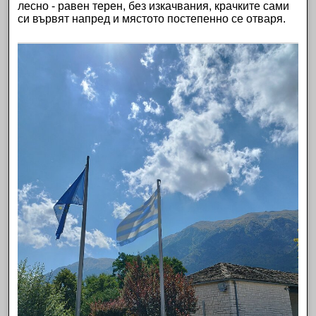
лесно - равен терен, без изкачвания, крачките сами
си вървят напред и мястото постепенно се отваря.