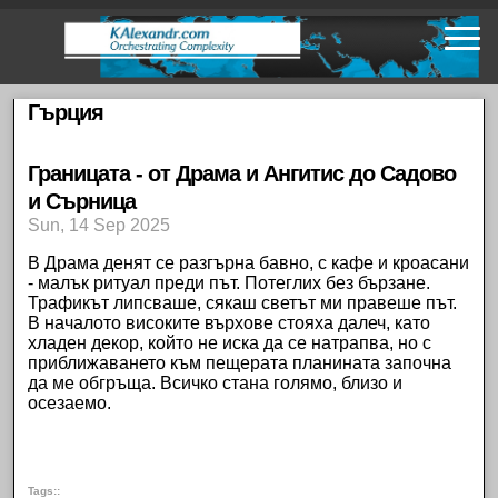
Skip
to
main
content
Гърция
Границата - от Драма и Ангитис до Садово
и Сърница
Sun, 14 Sep 2025
В
Драма
денят се разгърна бавно, с кафе и кроасани
- малък ритуал преди път. Потеглих без бързане.
Трафикът липсваше, сякаш светът ми правеше път.
В началото високите върхове стояха далеч, като
хладен декор, който не иска да се натрапва, но с
приближаването към пещерата планината започна
да ме обгръща. Всичко стана голямо, близо и
осезаемо.
Tags: