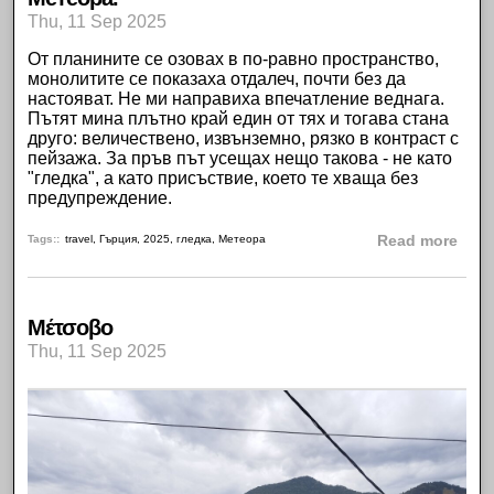
Thu, 11 Sep 2025
От планините се озовах в по-равно пространство,
монолитите
се показаха отдалеч, почти без да
настояват. Не ми направиха впечатление веднага.
Пътят мина плътно край един от тях и тогава стана
друго: величествено, извънземно, рязко в контраст с
пейзажа. За пръв път усещах нещо такова - не като
"гледка", а като присъствие, което те хваща без
предупреждение.
abou
Tags:
travel
,
Гърция
,
2025
,
гледка
,
Метеора
Read more
Μέτσοβο
Thu, 11 Sep 2025