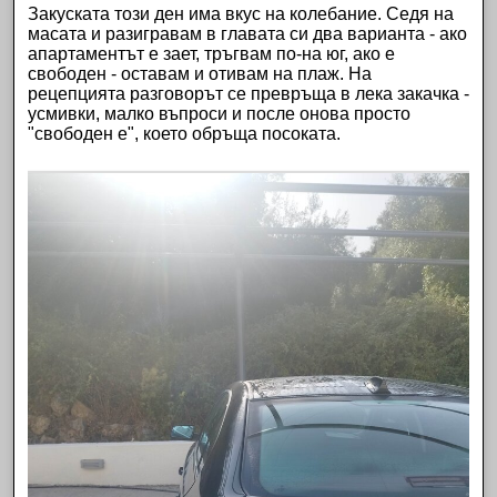
Закуската този ден има вкус на колебание. Седя на
масата и разигравам в главата си два варианта - ако
апартаментът
е зает, тръгвам по-на юг, ако е
свободен - оставам и отивам на плаж. На
рецепцията разговорът се превръща в лека закачка -
усмивки, малко въпроси и после онова просто
"свободен е", което обръща посоката.