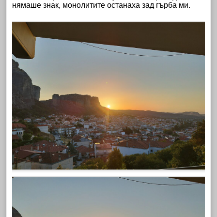
нямаше знак, монолитите останаха зад гърба ми.