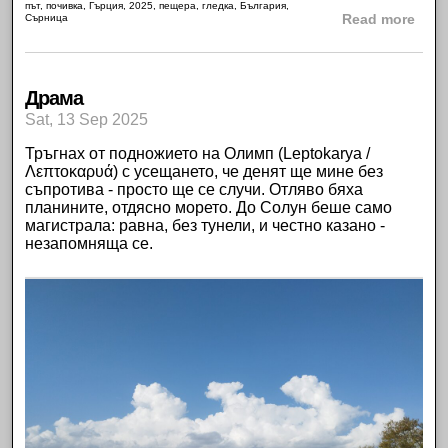
път
,
почивка
,
Гърция
,
2025
,
пещера
,
гледка
,
България
,
abou
Сърница
Read more
Драма
Sat, 13 Sep 2025
Тръгнах от подножието на
Олимп
(
Leptokarya /
Λεπτοκαρυά
) с усещането, че денят ще мине без
съпротива - просто ще се случи. Отляво бяха
планините, отдясно морето. До
Солун
беше само
магистрала: равна, без тунели, и честно казано -
незапомняща се.