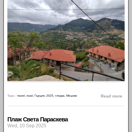
abou
Tags:
travel
,
road
,
Гърция
,
2025
,
гледка
,
Мецово
Read more
Плаж Света Параскева
Wed, 10 Sep 2025