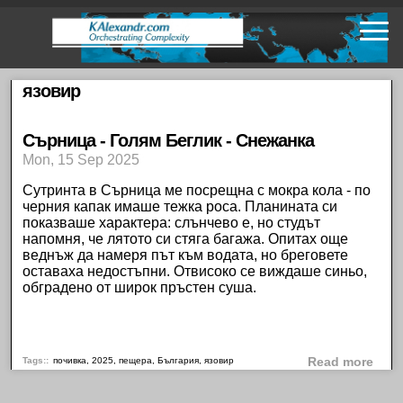
Skip
to
main
content
язовир
Сърница - Голям Беглик - Снежанка
Mon, 15 Sep 2025
Сутринта в
Сърница
ме посрещна с мокра кола - по
черния капак имаше тежка роса. Планината си
показваше характера: слънчево е, но студът
напомня, че лятото си стяга багажа. Опитах още
веднъж да намеря път към
водата
, но бреговете
оставаха недостъпни.
Отвисоко
се виждаше синьо,
обградено от широк пръстен суша.
abou
Tags:
почивка
,
2025
,
пещера
,
България
,
язовир
Read more